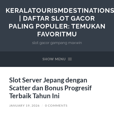
KERALATOURISMDESTINATION
| DAFTAR SLOT GACOR
PALING POPULER: TEMUKAN
FAVORITMU
slot gacor gampang maxwin
SHOW MENU
Slot Server Jepang dengan
Scatter dan Bonus Progresif
Terbaik Tahun Ini
JANUARY 19, 2026
/
0 COMMENTS