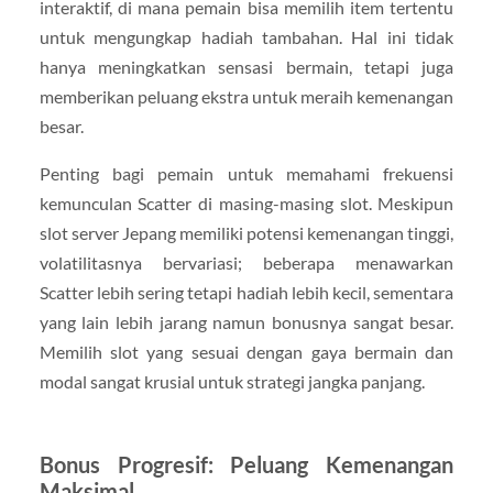
interaktif, di mana pemain bisa memilih item tertentu
untuk mengungkap hadiah tambahan. Hal ini tidak
hanya meningkatkan sensasi bermain, tetapi juga
memberikan peluang ekstra untuk meraih kemenangan
besar.
Penting bagi pemain untuk memahami frekuensi
kemunculan Scatter di masing-masing slot. Meskipun
slot server Jepang memiliki potensi kemenangan tinggi,
volatilitasnya bervariasi; beberapa menawarkan
Scatter lebih sering tetapi hadiah lebih kecil, sementara
yang lain lebih jarang namun bonusnya sangat besar.
Memilih slot yang sesuai dengan gaya bermain dan
modal sangat krusial untuk strategi jangka panjang.
Bonus Progresif: Peluang Kemenangan
Maksimal