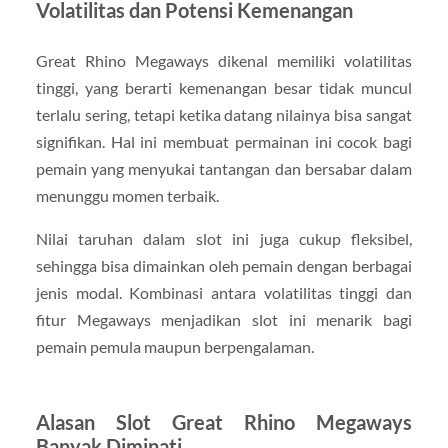
Volatilitas dan Potensi Kemenangan
Great Rhino Megaways dikenal memiliki volatilitas
tinggi, yang berarti kemenangan besar tidak muncul
terlalu sering, tetapi ketika datang nilainya bisa sangat
signifikan. Hal ini membuat permainan ini cocok bagi
pemain yang menyukai tantangan dan bersabar dalam
menunggu momen terbaik.
Nilai taruhan dalam slot ini juga cukup fleksibel,
sehingga bisa dimainkan oleh pemain dengan berbagai
jenis modal. Kombinasi antara volatilitas tinggi dan
fitur Megaways menjadikan slot ini menarik bagi
pemain pemula maupun berpengalaman.
Alasan Slot Great Rhino Megaways
Banyak Diminati