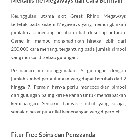
Mekanisme Megaways dan Cara Bermain
Keunggulan utama slot Great Rhino Megaways
terletak pada sistem Megaways yang memungkinkan
jumlah cara menang berubah-ubah di setiap putaran.
Game ini mampu menghadirkan hingga lebih dari
200.000 cara menang, tergantung pada jumlah simbol
yang muncul di setiap gulungan.
Permainan ini menggunakan 6 gulungan dengan
jumlah simbol per gulungan yang dapat berubah dari 2
hingga 7. Pemain hanya perlu mencocokkan simbol
dari gulungan paling kiri ke kanan untuk mendapatkan
kemenangan. Semakin banyak simbol yang sejajar,
semakin besar pula nilai kemenangan yang diperoleh.
Fitur Free Spins dan Pengganda