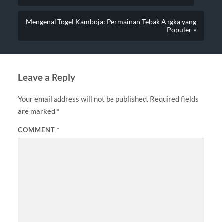
Mengenal Togel Kamboja: Permainan Tebak Angka yang
Populer »
Leave a Reply
Your email address will not be published.
Required fields
are marked
*
COMMENT
*