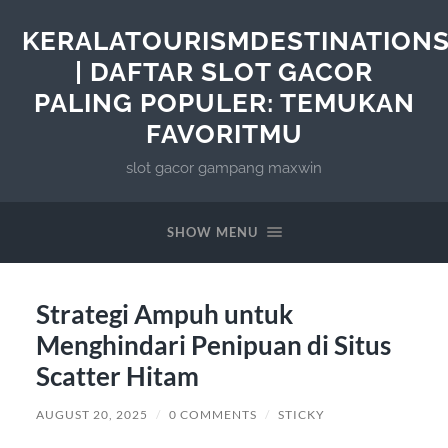
KERALATOURISMDESTINATION
| DAFTAR SLOT GACOR
PALING POPULER: TEMUKAN
FAVORITMU
slot gacor gampang maxwin
SHOW MENU
Strategi Ampuh untuk
Menghindari Penipuan di Situs
Scatter Hitam
AUGUST 20, 2025
/
0 COMMENTS
/
STICKY