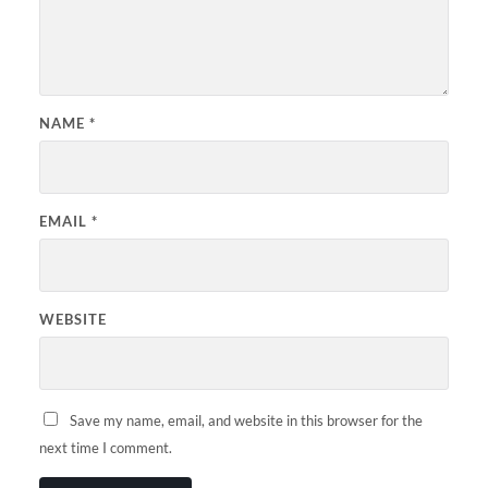
NAME
*
EMAIL
*
WEBSITE
Save my name, email, and website in this browser for the
next time I comment.