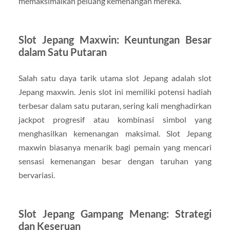
memaksimalkan peluang kemenangan mereka.
Slot Jepang Maxwin: Keuntungan Besar
dalam Satu Putaran
Salah satu daya tarik utama slot Jepang adalah slot
Jepang maxwin. Jenis slot ini memiliki potensi hadiah
terbesar dalam satu putaran, sering kali menghadirkan
jackpot progresif atau kombinasi simbol yang
menghasilkan kemenangan maksimal. Slot Jepang
maxwin biasanya menarik bagi pemain yang mencari
sensasi kemenangan besar dengan taruhan yang
bervariasi.
Slot Jepang Gampang Menang: Strategi
dan Keseruan