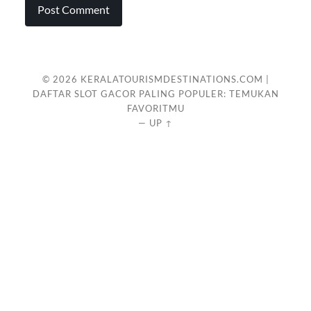
© 2026
KERALATOURISMDESTINATIONS.COM |
DAFTAR SLOT GACOR PALING POPULER: TEMUKAN
FAVORITMU
—
UP ↑