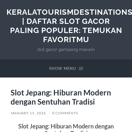
KERALATOURISMDESTINATION
| DAFTAR SLOT GACOR
PALING POPULER: TEMUKAN
FAVORITMU
slot gacor gampang maxwin
SHOW MENU
Slot Jepang: Hiburan Modern
dengan Sentuhan Tradisi
JANUARY 15, 2026
/
0 COMMENTS
Slot Jepang: Hiburan Modern dengan