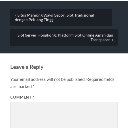
« Situs Mahjong Ways Gacor: Slot Tradisional
dengan Peluang Tinggi
Slot Server Hongkong: Platform Slot Online Aman dan
Transparan »
Leave a Reply
Your email address will not be published.
Required fields
are marked
*
COMMENT
*