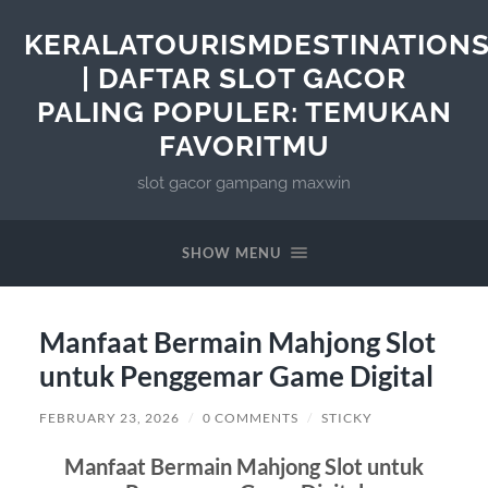
KERALATOURISMDESTINATION
| DAFTAR SLOT GACOR
PALING POPULER: TEMUKAN
FAVORITMU
slot gacor gampang maxwin
SHOW MENU
Manfaat Bermain Mahjong Slot
untuk Penggemar Game Digital
FEBRUARY 23, 2026
/
0 COMMENTS
/
STICKY
Manfaat Bermain Mahjong Slot untuk