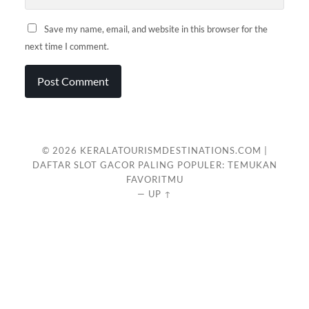
Save my name, email, and website in this browser for the
next time I comment.
© 2026
KERALATOURISMDESTINATIONS.COM |
DAFTAR SLOT GACOR PALING POPULER: TEMUKAN
FAVORITMU
—
UP ↑