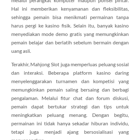
melalui perangkat komputer maupun ponsel pintar.
Hal ini memberikan kenyamanan dan fleksibilitas,
sehingga pemain bisa menikmati permainan tanpa
harus pergi ke kasino fisik. Selain itu, banyak kasino
menyediakan mode demo gratis yang memungkinkan
pemain belajar dan berlatih sebelum bermain dengan
uang asli.
Terakhir, Mahjong Slot juga memperluas peluang sosial
dan interaksi. Beberapa platform kasino daring
menyelenggarakan turnamen dan kompetisi yang
memungkinkan pemain saling bersaing dan berbagi
pengalaman. Melalui fitur chat dan forum diskusi,
pemain dapat bertukar strategi dan tips untuk
meningkatkan peluang menang. Dengan begitu,
permainan ini tidak hanya sekadar hiburan individu,
tetapi juga menjadi ajang bersosialisasi yang