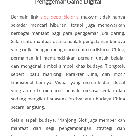
Penggemar Game Digital
Bermain link
slot depo 5k qris
maxwin tidak hanya
sekadar mencari hiburan, tetapi juga menawarkan
berbagai manfaat bagi para penggemar judi daring.
Salah satu manfaat utama adalah pengalaman budaya
yang unik. Dengan mengusung tema tradisional China,
permainan ini memungkinkan pemain untuk belajar
dan mengenal simbol-simbol khas budaya Tiongkok,
seperti batu mahjong, karakter Cina, dan motif
tradisional lainnya. Visual yang menarik dan detail
yang autentik membuat pemain merasa seolah-olah
sedang mengikuti suasana festival atau budaya China
secara langsung.
Selain aspek budaya, Mahjong Slot juga memberikan
manfaat dari segi pengembangan strategi dan