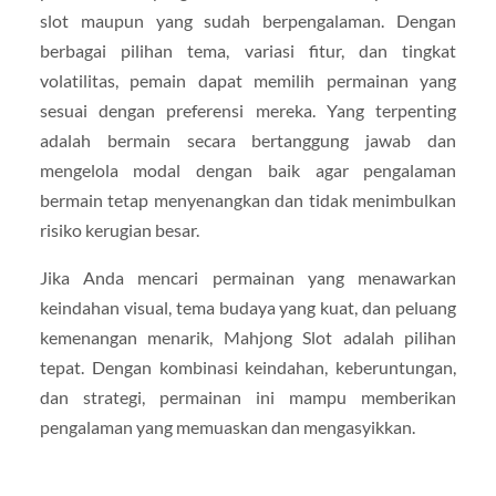
slot maupun yang sudah berpengalaman. Dengan
berbagai pilihan tema, variasi fitur, dan tingkat
volatilitas, pemain dapat memilih permainan yang
sesuai dengan preferensi mereka. Yang terpenting
adalah bermain secara bertanggung jawab dan
mengelola modal dengan baik agar pengalaman
bermain tetap menyenangkan dan tidak menimbulkan
risiko kerugian besar.
Jika Anda mencari permainan yang menawarkan
keindahan visual, tema budaya yang kuat, dan peluang
kemenangan menarik, Mahjong Slot adalah pilihan
tepat. Dengan kombinasi keindahan, keberuntungan,
dan strategi, permainan ini mampu memberikan
pengalaman yang memuaskan dan mengasyikkan.