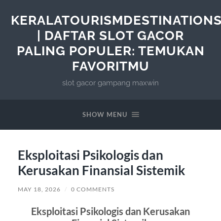
KERALATOURISMDESTINATION
| DAFTAR SLOT GACOR
PALING POPULER: TEMUKAN
FAVORITMU
slot gacor gampang maxwin
SHOW MENU
Eksploitasi Psikologis dan
Kerusakan Finansial Sistemik
MAY 18, 2026
/
0 COMMENTS
Eksploitasi Psikologis dan Kerusakan