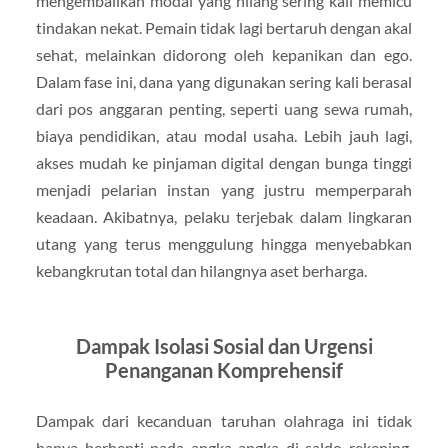
mengembalikan modal yang hilang sering kali memicu
tindakan nekat. Pemain tidak lagi bertaruh dengan akal
sehat, melainkan didorong oleh kepanikan dan ego.
Dalam fase ini, dana yang digunakan sering kali berasal
dari pos anggaran penting, seperti uang sewa rumah,
biaya pendidikan, atau modal usaha. Lebih jauh lagi,
akses mudah ke pinjaman digital dengan bunga tinggi
menjadi pelarian instan yang justru memperparah
keadaan. Akibatnya, pelaku terjebak dalam lingkaran
utang yang terus menggulung hingga menyebabkan
kebangkrutan total dan hilangnya aset berharga.
Dampak Isolasi Sosial dan Urgensi
Penanganan Komprehensif
Dampak dari kecanduan taruhan olahraga ini tidak
hanya berhenti pada angka-angka di saldo rekening,