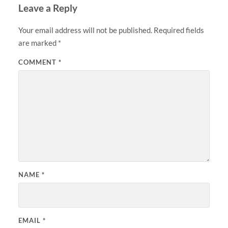
Leave a Reply
Your email address will not be published.
Required fields
are marked
*
COMMENT
*
NAME
*
EMAIL
*