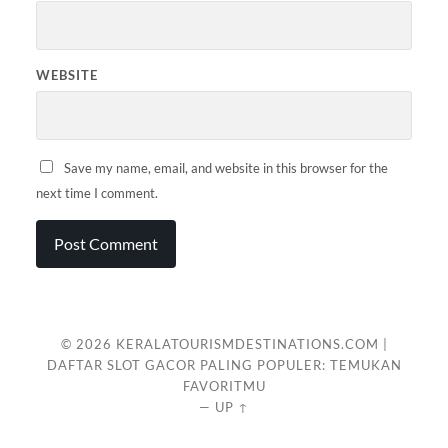
WEBSITE
Save my name, email, and website in this browser for the
next time I comment.
© 2026
KERALATOURISMDESTINATIONS.COM |
DAFTAR SLOT GACOR PALING POPULER: TEMUKAN
FAVORITMU
—
UP ↑