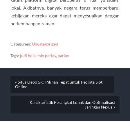
lokal. Akibatnya, banyak negara terus memperbarui
kebijakan mereka agar dapat menyesuaikan dengan
perkembangan zaman.
Categories:
Uncategorized
Tags:
judi bola
,
mix parlay
,
parlay
« Situs Depo 5K: Pilihan Tepat untuk Pecinta Slot
Online
Karakteristik Perangkat Lunak dan Optimalisasi
Jaringan Nexus »