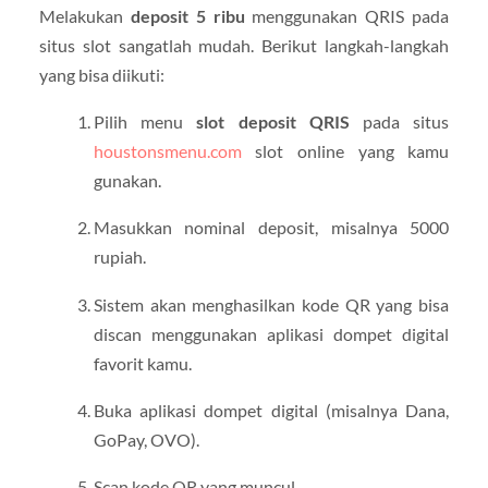
Melakukan
deposit 5 ribu
menggunakan QRIS pada
situs slot sangatlah mudah. Berikut langkah-langkah
yang bisa diikuti:
Pilih menu
slot deposit QRIS
pada situs
houstonsmenu.com
slot online yang kamu
gunakan.
Masukkan nominal deposit, misalnya 5000
rupiah.
Sistem akan menghasilkan kode QR yang bisa
discan menggunakan aplikasi dompet digital
favorit kamu.
Buka aplikasi dompet digital (misalnya Dana,
GoPay, OVO).
Scan kode QR yang muncul.