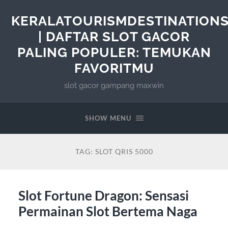
KERALATOURISMDESTINATION
| DAFTAR SLOT GACOR
PALING POPULER: TEMUKAN
FAVORITMU
slot gacor gampang maxwin
SHOW MENU
TAG:
SLOT QRIS 5000
Slot Fortune Dragon: Sensasi
Permainan Slot Bertema Naga