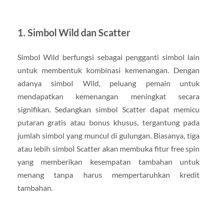
1. Simbol Wild dan Scatter
Simbol Wild berfungsi sebagai pengganti simbol lain
untuk membentuk kombinasi kemenangan. Dengan
adanya simbol Wild, peluang pemain untuk
mendapatkan kemenangan meningkat secara
signifikan. Sedangkan simbol Scatter dapat memicu
putaran gratis atau bonus khusus, tergantung pada
jumlah simbol yang muncul di gulungan. Biasanya, tiga
atau lebih simbol Scatter akan membuka fitur free spin
yang memberikan kesempatan tambahan untuk
menang tanpa harus mempertaruhkan kredit
tambahan.