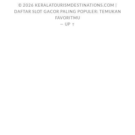
© 2026
KERALATOURISMDESTINATIONS.COM |
DAFTAR SLOT GACOR PALING POPULER: TEMUKAN
FAVORITMU
—
UP ↑