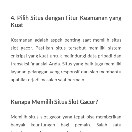
4. Pilih Situs dengan Fitur Keamanan yang
Kuat
Keamanan adalah aspek penting saat memilih situs
slot gacor. Pastikan situs tersebut memiliki sistem
enkripsi yang kuat untuk melindungi data pribadi dan
transaksi finansial Anda. Situs yang baik juga memiliki
layanan pelanggan yang responsif dan siap membantu
apabila terjadi masalah saat bermain.
Kenapa Memilih Situs Slot Gacor?
Memilih situs slot gacor yang tepat bisa memberikan
banyak keuntungan bagi pemain. Salah satu