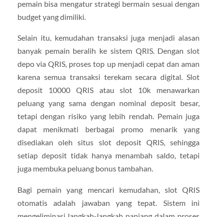
pemain bisa mengatur strategi bermain sesuai dengan
budget yang dimiliki.
Selain itu, kemudahan transaksi juga menjadi alasan
banyak pemain beralih ke sistem QRIS. Dengan slot
depo via QRIS, proses top up menjadi cepat dan aman
karena semua transaksi terekam secara digital. Slot
deposit 10000 QRIS atau slot 10k menawarkan
peluang yang sama dengan nominal deposit besar,
tetapi dengan risiko yang lebih rendah. Pemain juga
dapat menikmati berbagai promo menarik yang
disediakan oleh situs slot deposit QRIS, sehingga
setiap deposit tidak hanya menambah saldo, tetapi
juga membuka peluang bonus tambahan.
Bagi pemain yang mencari kemudahan, slot QRIS
otomatis adalah jawaban yang tepat. Sistem ini
mengeliminasi langkah-langkah panjang dalam proses