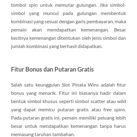
tombol spin untuk memutar gulungan. Jika simbol-
simbol yang muncul pada gulungan membentuk
kombinasi yang sesuai dengan garis pembayaran, maka
pemain akan mendapatkan kemenangan. Besar
kecilnya kemenangan ditentukan oleh jenis simbol dan
jumlah kombinasi yang berhasil didapatkan.
Fitur Bonus dan Putaran Gratis
Salah satu keunggulan Slot Pinata Wins adalah fitur
bonus yang menarik. Fitur ini biasanya hadir dalam
bentuk simbol khusus seperti simbol scatter atau wild
yang dapat memicu putaran gratis atau free spins.
Pada putaran gratis ini, pemain memiliki peluang lebih
besar untuk mendapatkan kemenangan tanpa harus
memasang taruhan tambahan.