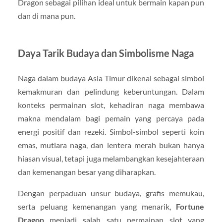
Dragon sebagai pilihan ideal untuk bermain kapan pun
dan di mana pun.
Daya Tarik Budaya dan Simbolisme Naga
Naga dalam budaya Asia Timur dikenal sebagai simbol
kemakmuran dan pelindung keberuntungan. Dalam
konteks permainan slot, kehadiran naga membawa
makna mendalam bagi pemain yang percaya pada
energi positif dan rezeki. Simbol-simbol seperti koin
emas, mutiara naga, dan lentera merah bukan hanya
hiasan visual, tetapi juga melambangkan kesejahteraan
dan kemenangan besar yang diharapkan.
Dengan perpaduan unsur budaya, grafis memukau,
serta peluang kemenangan yang menarik,
Fortune
Dragon
menjadi salah satu permainan slot yang