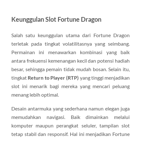
Keunggulan Slot Fortune Dragon
Salah satu keunggulan utama dari Fortune Dragon
terletak pada tingkat volatilitasnya yang seimbang.
Permainan ini menawarkan kombinasi yang baik
antara frekuensi kemenangan kecil dan potensi hadiah
besar, sehingga pemain tidak mudah bosan. Selain itu,
tingkat
Return to Player (RTP)
yang tinggi menjadikan
slot ini menarik bagi mereka yang mencari peluang
menang lebih optimal.
Desain antarmuka yang sederhana namun elegan juga
memudahkan navigasi. Baik dimainkan melalui
komputer maupun perangkat seluler, tampilan slot
tetap stabil dan responsif. Hal ini menjadikan Fortune