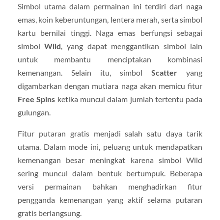
Simbol utama dalam permainan ini terdiri dari naga
emas, koin keberuntungan, lentera merah, serta simbol
kartu bernilai tinggi. Naga emas berfungsi sebagai
simbol
Wild
, yang dapat menggantikan simbol lain
untuk membantu menciptakan kombinasi
kemenangan. Selain itu, simbol
Scatter
yang
digambarkan dengan mutiara naga akan memicu fitur
Free Spins
ketika muncul dalam jumlah tertentu pada
gulungan.
Fitur putaran gratis menjadi salah satu daya tarik
utama. Dalam mode ini, peluang untuk mendapatkan
kemenangan besar meningkat karena simbol Wild
sering muncul dalam bentuk bertumpuk. Beberapa
versi permainan bahkan menghadirkan fitur
pengganda kemenangan yang aktif selama putaran
gratis berlangsung.