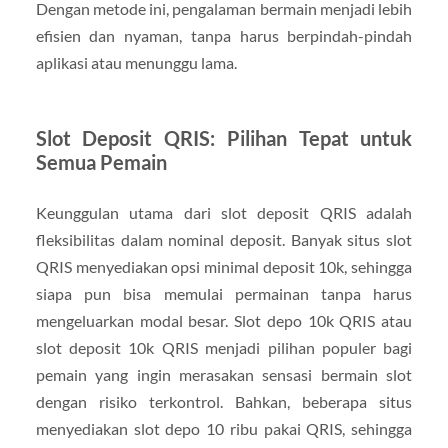
Dengan metode ini, pengalaman bermain menjadi lebih
efisien dan nyaman, tanpa harus berpindah-pindah
aplikasi atau menunggu lama.
Slot Deposit QRIS: Pilihan Tepat untuk
Semua Pemain
Keunggulan utama dari slot deposit QRIS adalah
fleksibilitas dalam nominal deposit. Banyak situs slot
QRIS menyediakan opsi minimal deposit 10k, sehingga
siapa pun bisa memulai permainan tanpa harus
mengeluarkan modal besar. Slot depo 10k QRIS atau
slot deposit 10k QRIS menjadi pilihan populer bagi
pemain yang ingin merasakan sensasi bermain slot
dengan risiko terkontrol. Bahkan, beberapa situs
menyediakan slot depo 10 ribu pakai QRIS, sehingga