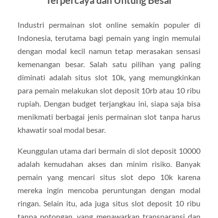
Industri permainan slot online semakin populer di
Indonesia, terutama bagi pemain yang ingin memulai
dengan modal kecil namun tetap merasakan sensasi
kemenangan besar. Salah satu pilihan yang paling
diminati adalah situs slot 10k, yang memungkinkan
para pemain melakukan slot deposit 10rb atau 10 ribu
rupiah. Dengan budget terjangkau ini, siapa saja bisa
menikmati berbagai jenis permainan slot tanpa harus
khawatir soal modal besar.
Keunggulan utama dari bermain di slot deposit 10000
adalah kemudahan akses dan minim risiko. Banyak
pemain yang mencari situs slot depo 10k karena
mereka ingin mencoba peruntungan dengan modal
ringan. Selain itu, ada juga situs slot deposit 10 ribu
tanpa potongan, yang menawarkan transparansi dan