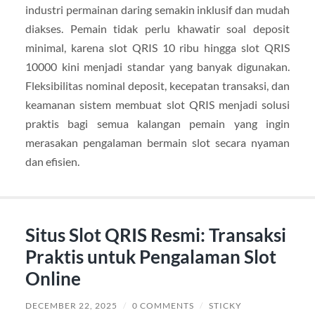
industri permainan daring semakin inklusif dan mudah
diakses. Pemain tidak perlu khawatir soal deposit
minimal, karena slot QRIS 10 ribu hingga slot QRIS
10000 kini menjadi standar yang banyak digunakan.
Fleksibilitas nominal deposit, kecepatan transaksi, dan
keamanan sistem membuat slot QRIS menjadi solusi
praktis bagi semua kalangan pemain yang ingin
merasakan pengalaman bermain slot secara nyaman
dan efisien.
Situs Slot QRIS Resmi: Transaksi
Praktis untuk Pengalaman Slot
Online
DECEMBER 22, 2025
/
0 COMMENTS
/
STICKY