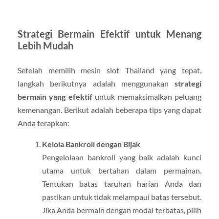
Strategi Bermain Efektif untuk Menang
Lebih Mudah
Setelah memilih mesin slot Thailand yang tepat,
langkah berikutnya adalah menggunakan
strategi
bermain yang efektif
untuk memaksimalkan peluang
kemenangan. Berikut adalah beberapa tips yang dapat
Anda terapkan:
Kelola Bankroll dengan Bijak
Pengelolaan bankroll yang baik adalah kunci
utama untuk bertahan dalam permainan.
Tentukan batas taruhan harian Anda dan
pastikan untuk tidak melampaui batas tersebut.
Jika Anda bermain dengan modal terbatas, pilih