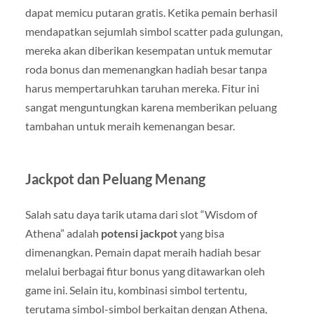
dapat memicu putaran gratis. Ketika pemain berhasil
mendapatkan sejumlah simbol scatter pada gulungan,
mereka akan diberikan kesempatan untuk memutar
roda bonus dan memenangkan hadiah besar tanpa
harus mempertaruhkan taruhan mereka. Fitur ini
sangat menguntungkan karena memberikan peluang
tambahan untuk meraih kemenangan besar.
Jackpot dan Peluang Menang
Salah satu daya tarik utama dari slot “Wisdom of
Athena” adalah
potensi jackpot
yang bisa
dimenangkan. Pemain dapat meraih hadiah besar
melalui berbagai fitur bonus yang ditawarkan oleh
game ini. Selain itu, kombinasi simbol tertentu,
terutama simbol-simbol berkaitan dengan Athena,