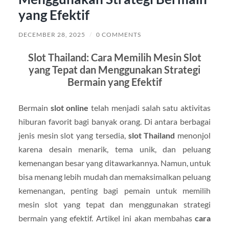
yang Efektif
DECEMBER 28, 2025
/
0 COMMENTS
Slot Thailand: Cara Memilih Mesin Slot
yang Tepat dan Menggunakan Strategi
Bermain yang Efektif
Bermain
slot online
telah menjadi salah satu aktivitas
hiburan favorit bagi banyak orang. Di antara berbagai
jenis mesin slot yang tersedia,
slot Thailand
menonjol
karena desain menarik, tema unik, dan peluang
kemenangan besar yang ditawarkannya. Namun, untuk
bisa menang lebih mudah dan memaksimalkan peluang
kemenangan, penting bagi pemain untuk memilih
mesin slot yang tepat dan menggunakan strategi
bermain yang efektif. Artikel ini akan membahas
cara