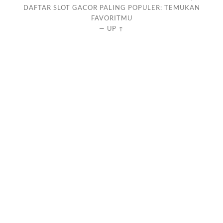
DAFTAR SLOT GACOR PALING POPULER: TEMUKAN
FAVORITMU
—
UP ↑