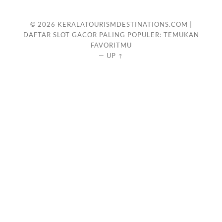
© 2026
KERALATOURISMDESTINATIONS.COM |
DAFTAR SLOT GACOR PALING POPULER: TEMUKAN
FAVORITMU
—
UP ↑