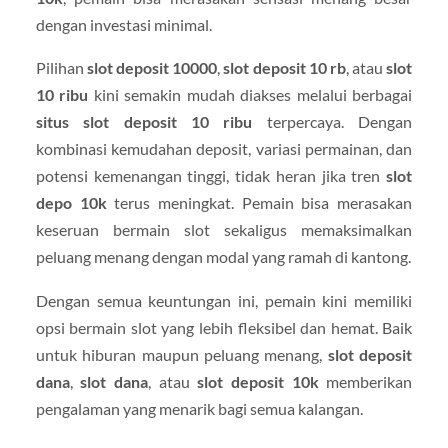
dengan investasi minimal.
Pilihan
slot deposit 10000
,
slot deposit 10 rb
, atau
slot
10 ribu
kini semakin mudah diakses melalui berbagai
situs slot deposit 10 ribu
terpercaya. Dengan
kombinasi kemudahan deposit, variasi permainan, dan
potensi kemenangan tinggi, tidak heran jika tren
slot
depo 10k
terus meningkat. Pemain bisa merasakan
keseruan bermain slot sekaligus memaksimalkan
peluang menang dengan modal yang ramah di kantong.
Dengan semua keuntungan ini, pemain kini memiliki
opsi bermain slot yang lebih fleksibel dan hemat. Baik
untuk hiburan maupun peluang menang,
slot deposit
dana
,
slot dana
, atau
slot deposit 10k
memberikan
pengalaman yang menarik bagi semua kalangan.